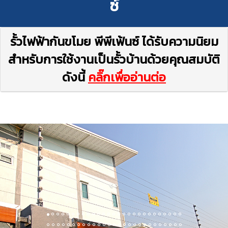
ซ์
รั้วไฟฟ้ากันขโมย พีพีเฟ้นซ์ ได้รับความนิยม
สำหรับการใช้งานเป็นรั้วบ้านด้วยคุณสมบัติ
ดังนี้
คลิ๊กเพื่ออ่านต่อ
Previous
Next