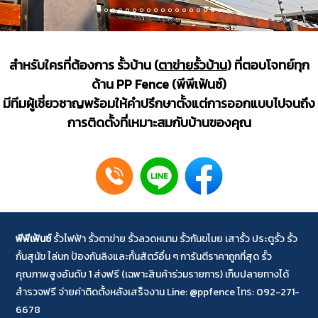
สำหรับใครที่ต้องการ รั้วบ้าน (
ตาข่ายรั้วบ้าน
) ที่ตอบโจทย์ทุก
ด้าน PP Fence (พีพีเฟ้นซ์)
มีทีมผู้เชี่ยวชาญพร้อมให้คำปรึกษาตั้งแต่การออกแบบไปจนถึง
การติดตั้งที่เหมาะสมกับบ้านของคุณ
พีพีเฟ้นซ์
รั้วไฟฟ้า
รั้วตาข่าย
รั้วลวดหนาม
รั้วกันขโมย
เสารั้ว
ประตูรั้ว รั้ว
กั้นสุนัข
ไล่นก
ป้องกันลิง
และกั้นสัตว์อื่น ๆ การันตีราคาถูกที่สุด รั้ว
คุณภาพสูงอันดับ 1 ส่งฟรี (เฉพาะสินค้าร่วมรายการ) เก็บปลายทางได้
สำรวจฟรี จ่ายค่าติดตั้งหลังเสร็จงาน Line: @ppfence โทร: 092-271-
6678