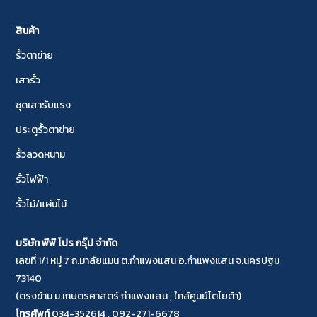
สินค้า
รั้วตาข่าย
เสารั้ว
ชุดเสารับแรง
ประตูรั้วตาข่าย
รั้วลวดหนาม
รั้วไฟฟ้า
รั้วไม้/แผ่นไม้
บริษัท พีพี โปร กรุ๊ป จำกัด
เลขที่ 1/1 หมู่ 7 ถ.มาลัยแมน ต.กำแพงแสน อ.กำแพงแสน จ.นครปฐม
73140
(ตรงข้าม ม.เกษตรศาสตร์ กำแพงแสน , ใกล้ศูนย์โตโยต้า)
โทรศัพท์
034-352614
,
092-271-6678