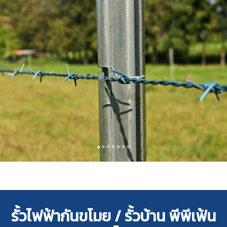
รั้วไฟฟ้ากันขโมย / รั้วบ้าน พีพีเฟ้น