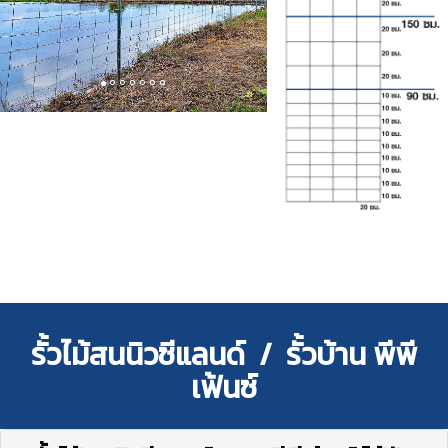
รั้วไม้สนนิวซีแลนด์ / รั้วบ้าน พีพี
เฟ้นซ์