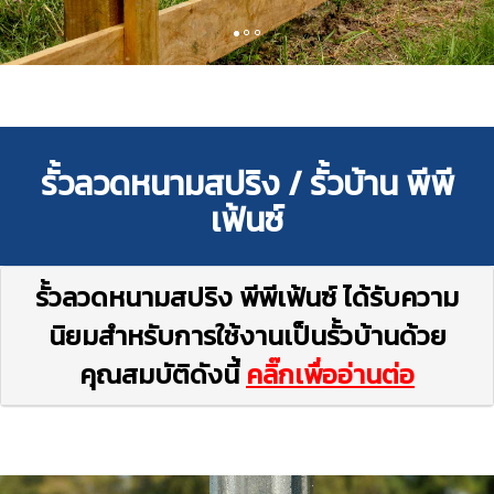
รั้วลวดหนามสปริง / รั้วบ้าน พีพี
เฟ้นซ์
รั้วลวดหนามสปริง พีพีเฟ้นซ์ ได้รับความ
นิยมสำหรับการใช้งานเป็นรั้วบ้านด้วย
คุณสมบัติดังนี้
คลิ๊กเพื่ออ่านต่อ
Previous
Next