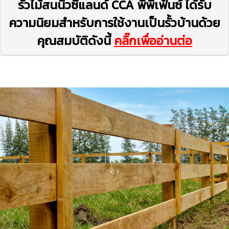
รั้วไม้สนนิวซีแลนด์ CCA พีพีเฟ้นซ์ ได้รับ
ความนิยมสำหรับการใช้งานเป็นรั้วบ้านด้วย
คุณสมบัติดังนี้
คลิ๊กเพื่ออ่านต่อ
Previous
Next