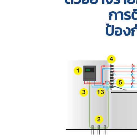
การต
ป้องกั