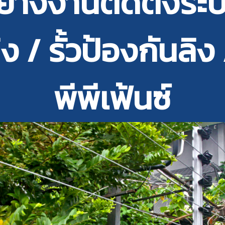
่างงานติดตั้งระ
ิง / รั้วป้องกันลิง 
พีพีเฟ้นซ์