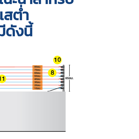
แสต่ำ
ีดังนี้