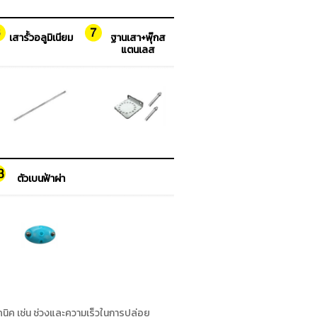
เสารั้วอลูมิเนียม
ฐานเสา+พุ๊กส
แตนเลส
ตัวเบนฟ้าผ่า
ค เช่น ช่วงและความเร็วในการปล่อย