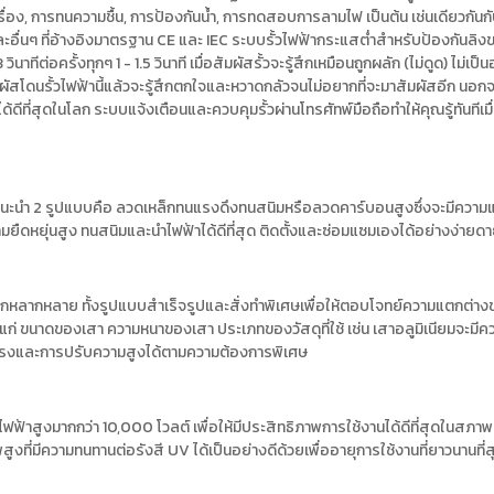
อง, การทนความชื้น, การป้องกันน้ำ, การทดสอบการลามไฟ เป็นต้น เช่นเดียวกัน
ะอื่นๆ ที่อ้างอิงมาตรฐาน CE และ IEC ระบบรั้วไฟฟ้ากระแสต่ำสำหรับป้องกันลิ
าทีต่อครั้งทุกๆ 1 - 1.5 วินาที เมื่อสัมผัสรั้วจะรู้สึกเหมือนถูกผลัก (ไม่ดูด) ไม่
ผัสโดนรั้วไฟฟ้านี้แล้วจะรู้สึกตกใจและหวาดกลัวจนไม่อยากที่จะมาสัมผัสอีก นอกจ
ได้ดีที่สุดในโลก ระบบแจ้งเตือนและควบคุมรั้วผ่านโทรศัทพ์มือถือทำให้คุณรู้ทันทีเมื
ิง แนะนำ 2 รูปแบบคือ ลวดเหล็กทนแรงดึงทนสนิมหรือลวดคาร์บอนสูงซึ่งจะมีความ
ามยืดหยุ่นสูง ทนสนิมและนำไฟฟ้าได้ดีที่สุด ติดตั้งและซ่อมแซมเองได้อย่างง่ายด
ห้เลือกหลากหลาย ทั้งรูปแบบสำเร็จรูปและสั่งทำพิเศษเพื่อให้ตอบโจทย์ความแตกต่
 ได้แก่ ขนาดของเสา ความหนาของเสา ประเภทของวัสดุที่ใช้ เช่น เสาอลูมิเนียมจะมี
งแรงและการปรับความสูงได้ตามความต้องการพิเศษ
านไฟฟ้าสูงมากกว่า 10,000 โวลต์ เพื่อให้มีประสิทธิภาพการใช้งานได้ดีที่สุดในสภ
ูงที่มีความทนทานต่อรังสี UV ได้เป็นอย่างดีด้วยเพื่ออายุการใช้งานที่ยาวนานที่ส