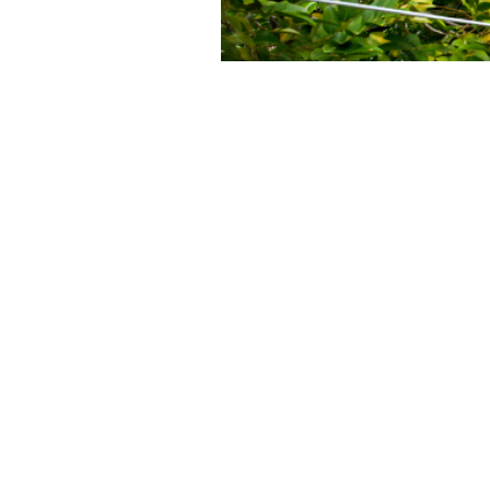
พีพีเฟ้นซ์
รั้วไฟฟ้า
รั้วตาข่าย
รั้วลวดหนาม
รั้วก
กั้นสุนัข
ไล่นก
ป้องกันลิง
และกั้นสัตว์อื่น ๆ การัน