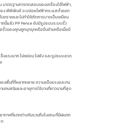
กับ มาตรฐานการทดสอบของเครื่องใช้ไฟฟ้า,
งของ พีพีเฟ้นซ์ จะปล่อยไฟฟ้ากระแสต่ำออก
เป็นอันตรายและไม่ทำให้เกิดการบาดเจ็บเหมือน
ากนี้แล้ว PP Fence ยังมีรูปแบบระบบรั้ว
่อรั้วของคุณถูกบุกรุกหรือปีนข้ามหรือเมื่อมี
แข็งแรงมาก ไม่หย่อน ไม่พัง และรูปแบบลวด
าย
างของพื้นที่ที่หลากหลาย ความแข็งแรงและทน
ความทนสนิมและอายุการใช้งานที่ยาวนานที่สุด
าพอากาศที่แตกต่างกันรวมถึงในขณะที่มีฝนตก
ุด