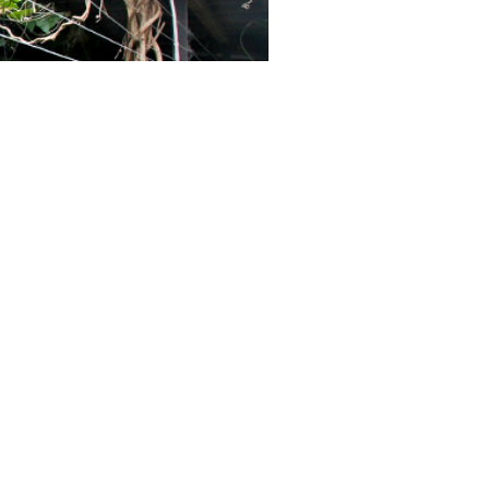
ด
าลัยแมน ต.กำแพงแสน อ.กำแพงแสน จ.นครปฐม