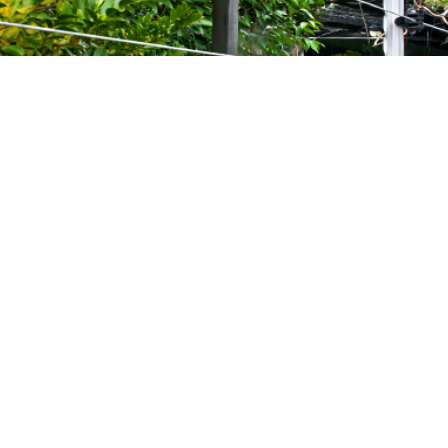
ันขโมย
เสารั้ว
ประตูรั้ว รั้ว
สินค้า
บริษัท พีพี โปร กรุ๊ป จำกั
ตีราคาถูกที่สุด รั้ว
เลขที่ 1/1 หมู่ 7 ถ.ม