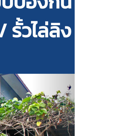
บบป้องกัน
/ รั้วไล่ลิง
Next