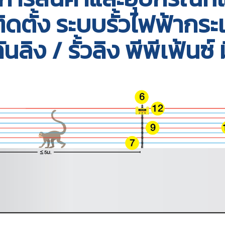
ิดตั้ง ระบบรั้วไฟฟ้ากระ
นลิง / รั้วลิง พีพีเฟ้นซ์ ม