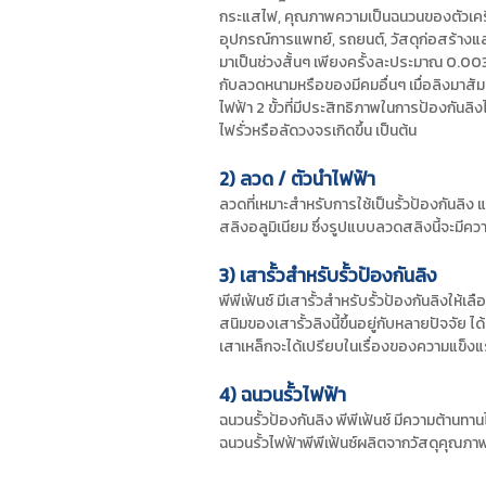
กระแสไฟ, คุณภาพความเป็นฉนวนของตัวเครื่
อุปกรณ์การแพทย์, รถยนต์, วัสดุก่อสร้างแล
มาเป็นช่วงสั้นๆ เพียงครั้งละประมาณ 0.003 วิน
กับลวดหนามหรือของมีคมอื่นๆ เมื่อลิงมาสัม
ไฟฟ้า 2 ขั้วที่มีประสิทธิภาพในการป้องกันลิง
ไฟรั่วหรือลัดวงจรเกิดขึ้น เป็นต้น
2) ลวด / ตัวนำไฟฟ้า
ลวดที่เหมาะสำหรับการใช้เป็นรั้วป้องกันล
สลิงอลูมิเนียม ซึ่งรูปแบบลวดสลิงนี้จะมีคว
3) เสารั้วสำหรับรั้วป้องกันลิง
พีพีเฟ้นซ์ มีเสารั้วสำหรับรั้วป้องกันลิงใ
สนิมของเสารั้วลิงนี้ขึ้นอยู่กับหลายปัจจัย
เสาเหล็กจะได้เปรียบในเรื่องของความแข็
4) ฉนวนรั้วไฟฟ้า
ฉนวนรั้วป้องกันลิง พีพีเฟ้นซ์ มีความต้านท
ฉนวนรั้วไฟฟ้าพีพีเฟ้นซ์ผลิตจากวัสดุคุณภาพส